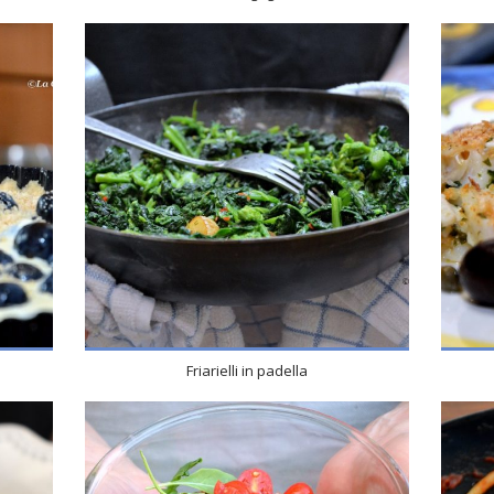
4
4
15 Min
Friarielli in padella