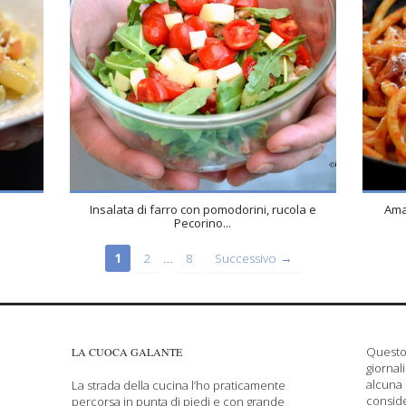
Insalata di farro con pomodorini, rucola e
Amat
Pecorino...
…
1
2
8
Successivo →
Questo 
LA CUOCA GALANTE
giornal
alcuna 
La strada della cucina l’ho praticamente
conside
percorsa in punta di piedi e con grande