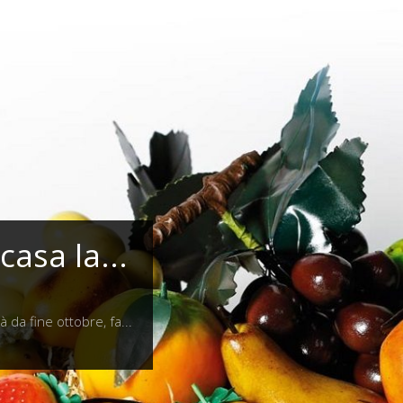
asa la...
 da fine ottobre, fa...