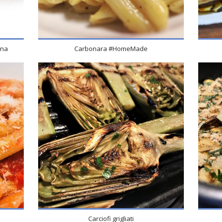
ana
Carbonara #HomeMade
Carciofi grigliati