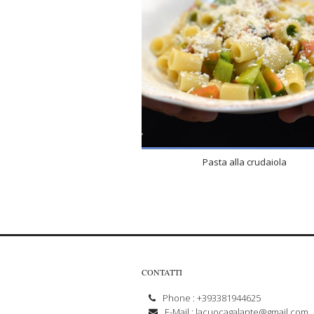
Pasta alla crudaiola
CONTATTI
Phone : +393381944625
E-Mail :
lacuocagalante@gmail.com