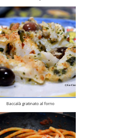
4
4
10 Min
Baccalà gratinato al forno