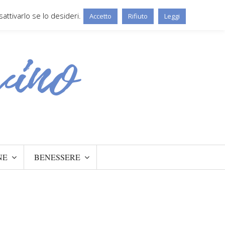
ttivarlo se lo desideri.
Accetto
Rifiuto
Leggi
NE
BENESSERE