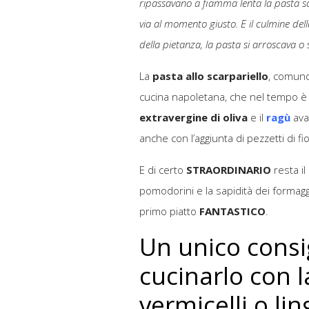
ripassavano a fiamma lenta la pasta s
via al momento giusto. E il culmine de
della pietanza, la pasta si arroscava o 
La
pasta allo scarpariello
, comunq
cucina napoletana, che nel tempo è 
extravergine di oliva
e il
ragù
ava
anche con l’aggiunta di pezzetti di fi
E di certo
STRAORDINARIO
resta il
pomodorini e la sapidità dei formaggi
primo piatto
FANTASTICO
.
Un unico consi
cucinarlo con l
vermicelli o li