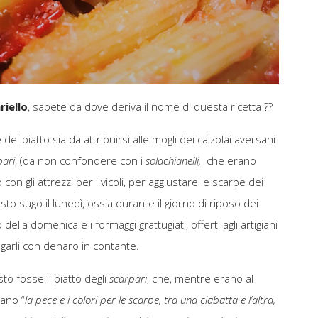
riello
, sapete da dove deriva il nome di questa ricetta ??
el piatto sia da attribuirsi alle mogli dei calzolai aversani
pari
, (da non confondere con i
solachianelli,
che erano
o con gli attrezzi per i vicoli, per aggiustare le scarpe dei
o sugo il lunedì, ossia durante il giorno di riposo dei
ella domenica e i formaggi grattugiati, offerti agli artigiani
garli con denaro in contante.
to fosse il piatto degli
scarpari
, che, mentre erano al
vano “
la pece e i colori per le scarpe, tra una ciabatta e l’altra,