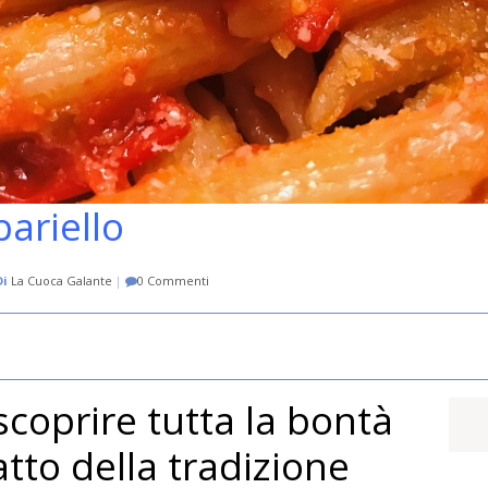
pariello
Di
La Cuoca Galante
|
0 Commenti
 scoprire tutta la bontà
atto della tradizione