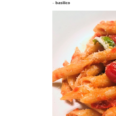
–
basilico