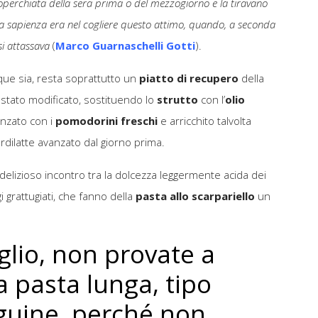
operchiata della sera prima o del mezzogiorno e la tiravano
lla sapienza era nel cogliere questo attimo, quando, a seconda
si attassava
(
Marco Guarnaschelli Gotti
).
ue sia, resta soprattutto un
piatto di recupero
della
stato modificato, sostituendo lo
strutto
con l’
olio
nzato con i
pomodorini freschi
e arricchito talvolta
ordilatte avanzato dal giorno prima.
 delizioso incontro tra la dolcezza leggermente acida dei
 grattugiati, che fanno della
pasta allo scarpariello
un
glio, non provate a
a pasta lunga, tipo
nguine, perché non