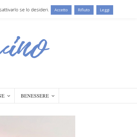
ttivarlo se lo desideri.
Accetto
Rifiuto
Leggi
NE
BENESSERE