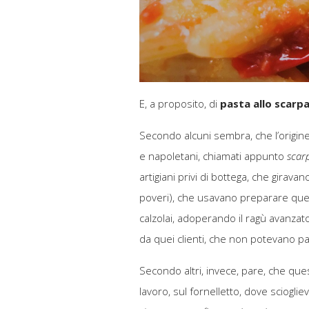
E, a proposito, di
pasta allo scarpa
Secondo alcuni sembra, che l’origine d
e napoletani, chiamati appunto
scar
artigiani privi di bottega, che giravan
poveri), che usavano preparare quest
calzolai, adoperando il ragù avanzato d
da quei clienti, che non potevano pa
Secondo altri, invece, pare, che ques
lavoro, sul fornelletto, dove scioglie