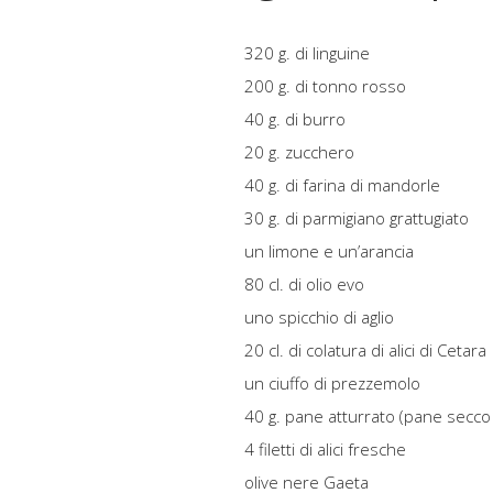
320 g. di linguine
200 g. di tonno rosso
40 g. di burro
20 g. zucchero
40 g. di farina di mandorle
30 g. di parmigiano grattugiato
un limone e un’arancia
80 cl. di olio evo
uno spicchio di aglio
20 cl. di colatura di alici di Cetara
un ciuffo di prezzemolo
40 g. pane atturrato (pane secco 
4 filetti di alici fresche
olive nere Gaeta