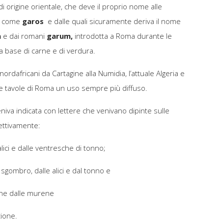
di origine orientale, che deve il proprio nome alle
tà come
garos
e dalle quali sicuramente deriva il nome
n
e dai romani
garum,
introdotta a Roma durante le
a base di carne e di verdura.
ordafricani da Cartagine alla Numidia, l’attuale Algeria e
ulle tavole di Roma un uso sempre più diffuso.
niva indicata con lettere che venivano dipinte sulle
pettivamente:
lici e dalle ventresche di tonno;
 sgombro, dalle alici e dal tonno e
ine dalle murene
zione.