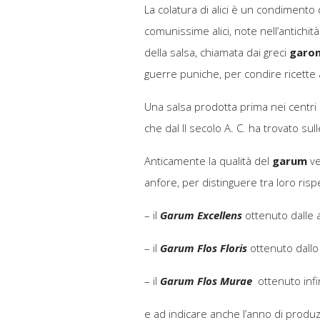
La colatura di alici è un condimento 
comunissime alici, note nell’antichi
della salsa, chiamata dai greci
garo
guerre puniche, per condire ricette 
Una salsa prodotta prima nei centri n
che dal II secolo A. C. ha trovato s
Anticamente la qualità del
garum
ve
anfore, per distinguere tra loro ris
– il
Garum Excellens
ottenuto dalle a
– il
Garum Flos Floris
ottenuto dallo
– il
Garum Flos Murae
ottenuto inf
e ad indicare anche l’anno di produ