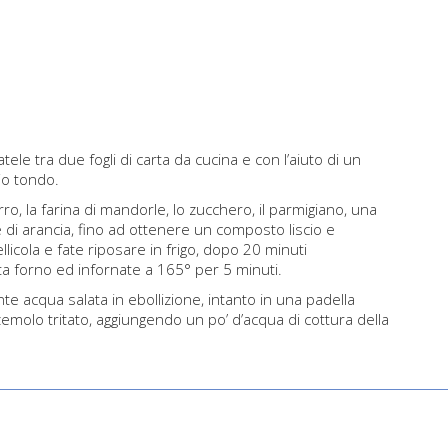
iatele tra due fogli di carta da cucina e con l’aiuto di un
io tondo.
rro, la farina di mandorle, lo zucchero, il parmigiano, una
e di arancia, fino ad ottenere un composto liscio e
licola e fate riposare in frigo, dopo 20 minuti
rta forno ed infornate a 165° per 5 minuti.
te acqua salata in ebollizione, intanto in una padella
prezzemolo tritato, aggiungendo un po’ d’acqua di cottura della