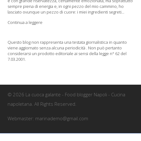
e con grande riservatezza, certamente emozionata, ma soprattutto
sempre piena di energia e, in ogni pezzo del mio cammino, ho
lasciato ovunque un pezzo di cuore: i miei ingredienti segreti...
Continua a leggere
Questo blog non rappresenta una testata giornalistica in quanto
viene aggiornato senza alcuna periodicità . Non può pertanto
considerarsi un prodotto editoriale ai sensi della legge n° 62 del
7.03.2001.
© 2026 La cuoca galante - Food blogger Napoli - Cucina
napoletana. All Rights Reserved.
Webmaster: marinademo@gmail.com