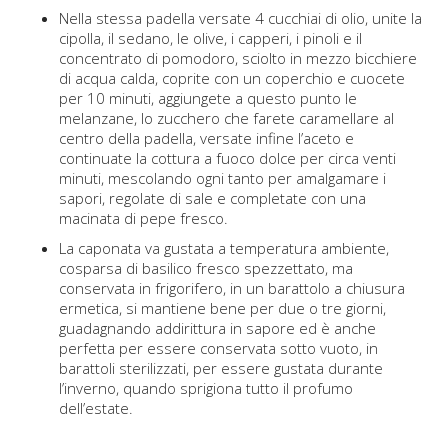
Nella stessa padella versate 4 cucchiai di olio, unite la
cipolla, il sedano, le olive, i capperi, i pinoli e il
concentrato di pomodoro, sciolto in mezzo bicchiere
di acqua calda, coprite con un coperchio e cuocete
per 10 minuti, aggiungete a questo punto le
melanzane, lo zucchero che farete caramellare al
centro della padella, versate infine l’aceto e
continuate la cottura a fuoco dolce per circa venti
minuti, mescolando ogni tanto per amalgamare i
sapori, regolate di sale e completate con una
macinata di pepe fresco.
La caponata va gustata a temperatura ambiente,
cosparsa di basilico fresco spezzettato, ma
conservata in frigorifero, in un barattolo a chiusura
ermetica, si mantiene bene per due o tre giorni,
guadagnando addirittura in sapore ed è anche
perfetta per essere conservata sotto vuoto, in
barattoli sterilizzati, per essere gustata durante
l’inverno, quando sprigiona tutto il profumo
dell’estate.