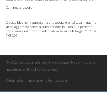
Continua a leggere
Questo blog non rappresenta una testata giornalistica in quanto
viene aggiornato senza alcuna periodicità . Non può pertanto
considerarsi un prodotto editoriale ai sensi della legge n° 62 del
7.03.2001.
© 2026 La cuoca galante - Food blogger Napoli - Cucina
napoletana. All Rights Reserved.
Webmaster: marinademo@gmail.com