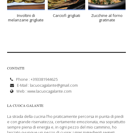
Involtini di
Carciofi grigliati
Zucchine al forno
melanzane grigliate
gratinate
CONTATTI
Phone : +393381944625
E-Mail :
lacuocagalante@gmail.com
Web :
www.lacuocagalante.com
LA CUOCA GALANTE
La strada della cucina l’ho praticamente percorsa in punta di piedi
e con grande riservatezza, certamente emozionata, ma soprattutto
sempre piena di energia e, in ogni pezzo del mio cammino, ho
lasciato ovunque un pezzo di cuore: i miei ingredienti segreti...