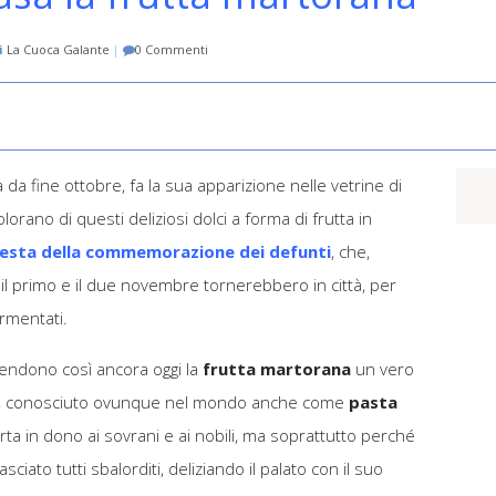
i
La Cuoca Galante
|
0 Commenti
à da fine ottobre, fa la sua apparizione nelle vetrine di
colorano di questi deliziosi dolci a forma di frutta in
festa della commemorazione dei defunti
, che,
 il primo e il due novembre tornerebbero in città, per
rmentati.
 rendono così ancora oggi la
frutta martorana
un vero
iana, conosciuto ovunque nel mondo anche come
pasta
ta in dono ai sovrani e ai nobili, ma soprattutto perché
asciato tutti sbalorditi, deliziando il palato con il suo