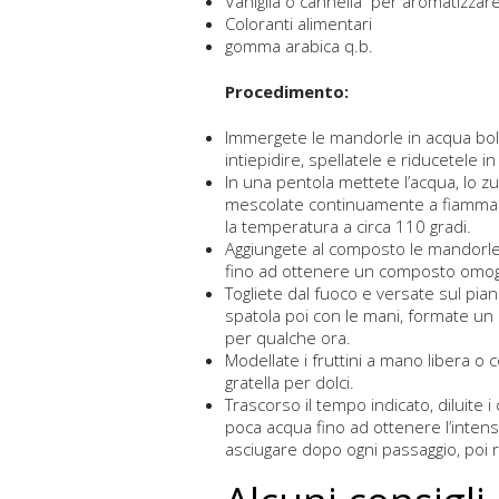
Vaniglia o cannella per aromatizzar
Coloranti alimentari
gomma arabica q.b.
Procedimento:
Immergete le mandorle in acqua boll
intiepidire, spellatele e riducetele 
In una pentola mettete l’acqua, lo zuc
mescolate continuamente a fiamma b
la temperatura a circa 110 gradi.
Aggiungete al composto le mandorle
fino ad ottenere un composto omo
Togliete dal fuoco e versate sul pia
spatola poi con le mani, formate un p
per qualche ora.
Modellate i fruttini a mano libera o
gratella per dolci.
Trascorso il tempo indicato, diluite 
poca acqua fino ad ottenere l’intensi
asciugare dopo ogni passaggio, poi r