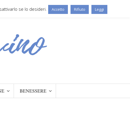
ttivarlo se lo desideri.
Accetto
Rifiuto
Leggi
NE
BENESSERE