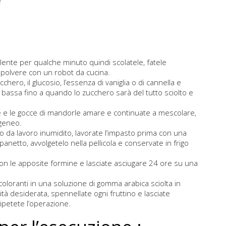
e
ente per qualche minuto quindi scolatele, fatele
in polvere con un robot da cucina.
chero, il glucosio, l’essenza di vaniglia o di cannella e
assa fino a quando lo zucchero sarà del tutto sciolto e
 e le gocce di mandorle amare e continuate a mescolare,
geneo.
no da lavoro inumidito, lavorate l’impasto prima con una
anetto, avvolgetelo nella pellicola e conservate in frigo
 con le apposite formine e lasciate asciugare 24 ore su una
i coloranti in una soluzione di gomma arabica sciolta in
tà desiderata, spennellate ogni fruttino e lasciate
ipetete l’operazione.