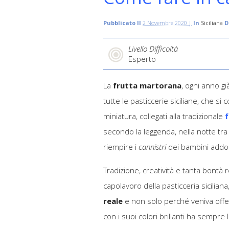
Pubblicato Il
2 Novembre 2020 |
In
Siciliana
D
Livello Difficoltà
Esperto
La
frutta martorana
, ogni anno gi
tutte le pasticcerie siciliane, che si 
miniatura, collegati alla tradizionale
secondo la leggenda, nella notte tra
riempire i
cannistri
dei bambini addo
Tradizione, creatività e tanta bontà
capolavoro della pasticceria sicil
reale
e non solo perché veniva offer
con i suoi colori brillanti ha sempre l