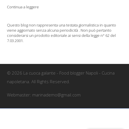
Continua a leggere
Questo blog non rappresenta una testata giornalistica in quanto
viene aggiornato senza alcuna periodicità . Non può pertanto
considerarsi un prodotto editoriale ai sensi della legge n° 62 del
7.03.2001.
© 2026 La cuoca galante - Food blogger Napoli - Cucina
napoletana. All Rights Reserved.
Webmaster: marinademo@gmail.com