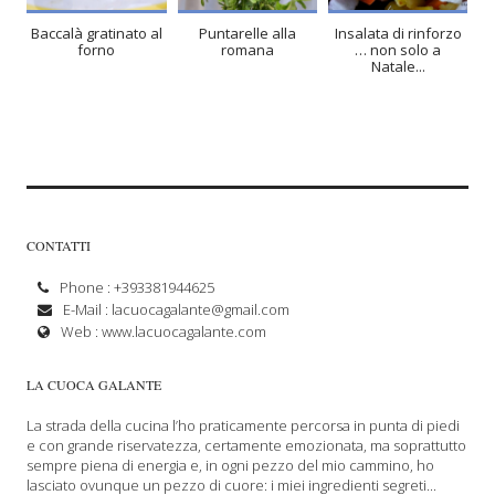
4
Baccalà gratinato al
Puntarelle alla
Insalata di rinforzo
forno
romana
… non solo a
10 Min
Natale...
CONTATTI
Phone : +393381944625
E-Mail :
lacuocagalante@gmail.com
Web :
www.lacuocagalante.com
LA CUOCA GALANTE
La strada della cucina l’ho praticamente percorsa in punta di piedi
e con grande riservatezza, certamente emozionata, ma soprattutto
sempre piena di energia e, in ogni pezzo del mio cammino, ho
lasciato ovunque un pezzo di cuore: i miei ingredienti segreti...