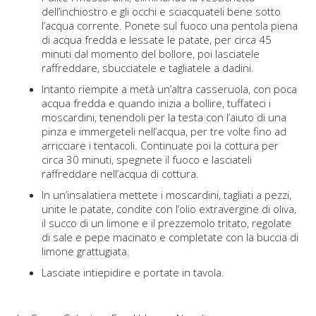
dell’inchiostro e gli occhi e sciacquateli bene sotto
l’acqua corrente. Ponete sul fuoco una pentola piena
di acqua fredda e lessate le patate, per circa 45
minuti dal momento del bollore, poi lasciatele
raffreddare, sbucciatele e tagliatele a dadini.
Intanto riempite a metà un’altra casseruola, con poca
acqua fredda e quando inizia a bollire, tuffateci i
moscardini, tenendoli per la testa con l’aiuto di una
pinza e immergeteli nell’acqua, per tre volte fino ad
arricciare i tentacoli. Continuate poi la cottura per
circa 30 minuti, spegnete il fuoco e lasciateli
raffreddare nell’acqua di cottura.
In un’insalatiera mettete i moscardini, tagliati a pezzi,
unite le patate, condite con l’olio extravergine di oliva,
il succo di un limone e il prezzemolo tritato, regolate
di sale e pepe macinato e completate con la buccia di
limone grattugiata.
Lasciate intiepidire e portate in tavola.