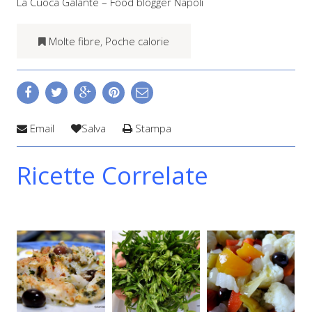
La Cuoca Galante – Food blogger Napoli
Molte fibre
,
Poche calorie
Email
Salva
Stampa
Ricette Correlate
4