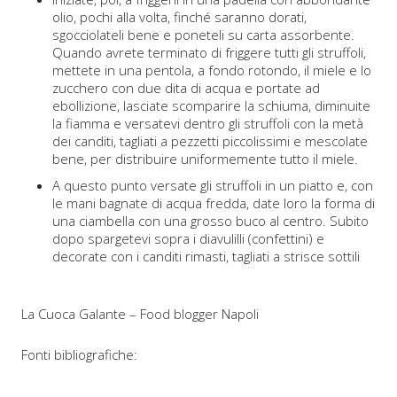
olio, pochi alla volta, finché saranno dorati,
sgocciolateli bene e poneteli su carta assorbente.
Quando avrete terminato di friggere tutti gli struffoli,
mettete in una pentola, a fondo rotondo, il miele e lo
zucchero con due dita di acqua e portate ad
ebollizione, lasciate scomparire la schiuma, diminuite
la fiamma e versatevi dentro gli struffoli con la metà
dei canditi, tagliati a pezzetti piccolissimi e mescolate
bene, per distribuire uniformemente tutto il miele.
A questo punto versate gli struffoli in un piatto e, con
le mani bagnate di acqua fredda, date loro la forma di
una ciambella con una grosso buco al centro. Subito
dopo spargetevi sopra i diavulilli (confettini) e
decorate con i canditi rimasti, tagliati a strisce sottili
La Cuoca Galante – Food blogger Napoli
Fonti bibliografiche:
–