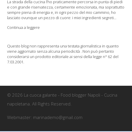
La strada della cucina l’ho praticamente percorsa in punta di piedi
e con grande riservatezza, certamente emozionata, ma soprattutto
sempre piena di energia e, in ogni pezzo del mio cammino, ho
lasciato ovunque un pezzo di cuore: i miei ingredienti segreti...
Continua a leggere
Questo blog non rappresenta una testata giornalistica in quanto
viene aggiornato senza alcuna periodicità . Non può pertanto
considerarsi un prodotto editoriale ai sensi della legge n° 62 del
7.03.2001.
© 2026 La cuoca galante - Food blogger Napoli - Cucina
napoletana. All Rights Reserved.
Webmaster: marinademo@gmail.com