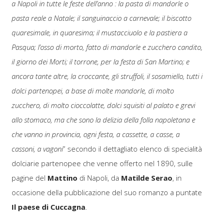
a Napoli in tutte le feste dell’anno : la pasta di mandorle o
pasta reale a Natale; il sanguinaccio a carnevale; il biscotto
quaresimale, in quaresima; il mustacciuolo e la pastiera a
Pasqua; l’osso di morto, fatto di mandorle e zucchero candito,
il giorno dei Morti; il torrone, per la festa di San Martino; e
ancora tante altre, la croccante, gli struffoli, il sosamiello, tutti i
dolci partenopei, a base di molte mandorle, di molto
zucchero, di molto cioccolatte, dolci squisiti al palato e grevi
allo stomaco, ma che sono la delizia della folla napoletana e
che vanno in provincia, ogni festa, a cassette, a casse, a
cassoni, a vagoni
” secondo il dettagliato elenco di specialità
dolciarie partenopee che venne offerto nel 1890, sulle
pagine del
Mattino
di Napoli, da
Matilde Serao
, in
occasione della pubblicazione del suo romanzo a puntate
Il paese di Cuccagna
.