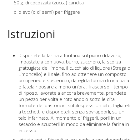
50 g. di cocozzata (zucca) candita
olio evo (o di semi) per friggere
Istruzioni
Disponete la farina a fontana sul piano di lavoro,
impastatela con uova, burro, zucchero, la scorza
grattugiata del limone, il cucchiaio di liquore (Strega o
Limoncello) e il sale, fino ad ottenere un composto
omogeneo e sostenuto, dategli la forma di una palla
e fatela riposare almeno un’ora. Trascorso il tempo
di riposo, lavoratela ancora brevemente, prendete
un pezzo per volta e rotolandolo sotto le dita
formate dei bastoncini sottili spessi un dito, tagliateli
a tocchetti e disponeteli, senza sovrapporli, su un
telo infarinato. Al momento di friggerli, porli in un
setaccio e scuoterli in modo da eliminare la farina in
eccesso.
Iniziate, poi, a friggerli in una padella con abbondante