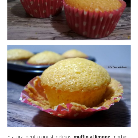
E, allora, dentro questi deliziosi
muffin al limone
, morbidi