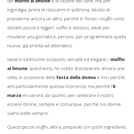
dei
muffin al limone
e le tazzine del caffè, ma, per
ingordigia, prima di rilassarmi in poltrona, decido di
prenderne ancora un altro, perché in fondo i
muffin
sono
dolcetti piccoli e leggeri, soffici e deliziosi, ideali per
chiudere una giornata e, persino, per programmare quella
nuova, già pronta ad attenderci.
Ideali in tantissime occasioni, versatili ed eleganti, i
muffin
al limone
, quest’anno, ho scelto di prepararli, ancora una
volta, in occasione della
festa della donna
e non perché
ami particolarmente questa ricorrenza, ma perché l’
8
marzo
mi servirà, da spunto, per celebrare il nostro
essere donne, sempre e comunque, perché noi donne
siamo belle sempre.
Questi piccoli
muffin
, allora, preparati con pochi ingredienti,