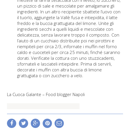
mettete la farina setacciata con il lievito, lo zucchero,
un pizzico di sale e mescolate per amalgamare gli
ingredienti. In un altro recipiente sbattete l’uovo con
il tuorlo, aggiungete la Vallè fusa e intiepidita, il latte
freddo e la buccia grattugiata del limone. Unite gli
ingredienti secchi a quelli liquidi e mescolate con
delicatezza, senza lavorare troppo il composto. Con
l’aiuto di un cucchiaio distribuite poi nei pirottini e
riempiteli per circa 2/3, infornate i muffin nel forno
caldo e cuoceteli per circa 25 minuti, finché saranno
dorati. Verificate la cottura con uno stuzzicadenti,
sfornateli e lasciateli intiepidire. Prima di servirli,
decorate i muffin con altra buccia di limone
grattugiata o con zucchero a velo.
La Cuoca Galante – Food blogger Napoli