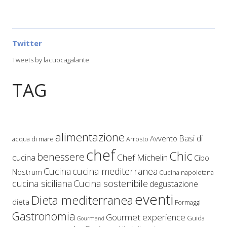
Twitter
Tweets by lacuocagalante
TAG
alimentazione
Basi di
Avvento
acqua di mare
Arrosto
chef
Chic
benessere
Chef Michelin
cucina
Cibo
Cucina
cucina mediterranea
Nostrum
Cucina napoletana
cucina siciliana
Cucina sostenibile
degustazione
eventi
Dieta mediterranea
dieta
Formaggi
Gastronomia
Gourmet experience
Guida
Gourmand