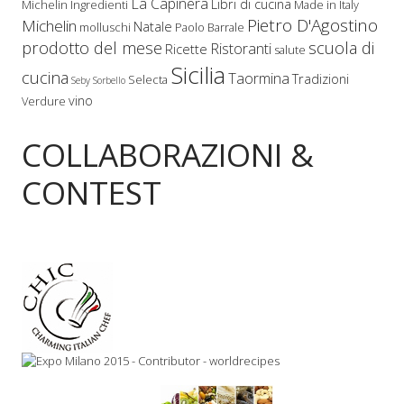
La Capinera
Libri di cucina
Michelin
Ingredienti
Made in Italy
Pietro D'Agostino
Michelin
Natale
molluschi
Paolo Barrale
prodotto del mese
scuola di
Ristoranti
Ricette
salute
Sicilia
cucina
Taormina
Tradizioni
Selecta
Seby Sorbello
vino
Verdure
COLLABORAZIONI &
CONTEST