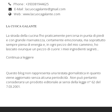
Phone : +393381944625
E-Mail :
lacuocagalante@gmail.com
Web :
www.lacuocagalante.com
LA CUOCA GALANTE
La strada della cucina l’ho praticamente percorsa in punta di piedi
e con grande riservatezza, certamente emozionata, ma soprattutto
sempre piena di energia e, in ogni pezzo del mio cammino, ho
lasciato ovunque un pezzo di cuore: i miei ingredienti segreti...
Continua a leggere
Questo blog non rappresenta una testata giornalistica in quanto
viene aggiornato senza alcuna periodicità . Non può pertanto
considerarsi un prodotto editoriale ai sensi della legge n° 62 del
7.03.2001.