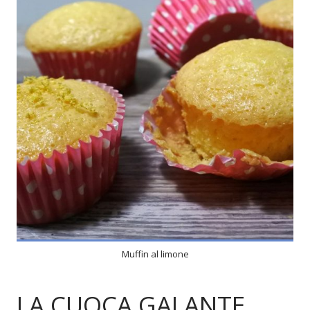
4
4
25 Min
Muffin al limone
LA CUOCA GALANTE