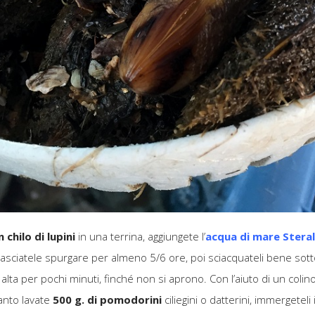
n chilo di lupini
in una terrina, aggiungete l’
acqua di mare Stera
asciatele spurgare per almeno 5/6 ore, poi sciacquateli bene sotto
a per pochi minuti, finché non si aprono. Con l’aiuto di un colino fi
tanto lavate
500 g. di pomodorini
ciliegini o datterini, immergeteli 