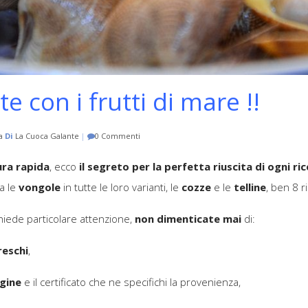
te con i frutti di mare !!
a
Di
La Cuoca Galante
|
0 Commenti
ura rapida
, ecco
il segreto per la perfetta riuscita di ogni ri
ia le
vongole
in tutte le loro varianti, le
cozze
e le
telline
, ben 8 r
chiede particolare attenzione,
non dimenticate mai
di:
reschi
,
igine
e il certificato che ne specifichi la provenienza,