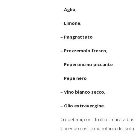
–
Aglio
,
–
Limone
,
–
Pangrattato
,
–
Prezzemolo fresco
,
–
Peperoncino piccante
,
–
Pepe nero
,
–
Vino bianco secco
,
–
Olio extravergine.
Credetemi, con i frutti di mare vi b
vincendo così la monotonia dei solit