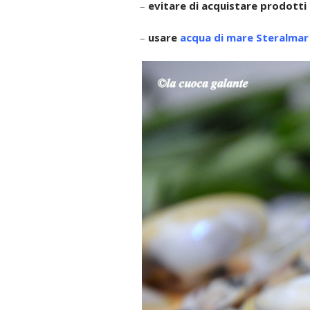
–
evitare di acquistare prodotti 
–
usare
acqua di mare Steralmar