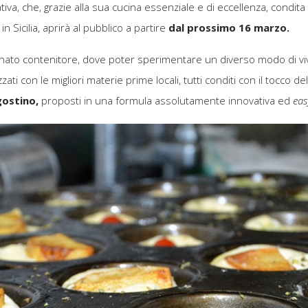
a, che, grazie alla sua cucina essenziale e di eccellenza, condita 
n Sicilia, aprirà al pubblico a partire
dal prossimo 16 marzo.
inato contenitore, dove poter sperimentare un diverso modo di viv
lizzati con le migliori materie prime locali, tutti conditi con il tocco 
gostino,
proposti in una formula assolutamente innovativa ed
eas