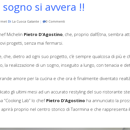
 sogno si avvera !!
rmet
Di
La Cuoca Galante
|
0 Commenti
chef Michelin
Pietro D’Agostino
, che, proprio dall’Etna, sembra at
ovi progetti, senza mai fermarsi.
e, che, dietro ad ogni suo progetto, c’è sempre qualcosa di più e 
o, la realizzazione di un sogno, inseguito a lungo, con tenacia e d
rande amore per la cucina e che ora è finalmente diventato realtà 
dicato gli ultimi mesi ad un accurato restyling del suo ristorante stel
ina “Cooking Lab” lo chef
Pietro
D’Agostino
ha annunciato la pros
aprirà proprio nel centro storico di Taormina e che rappresenta 