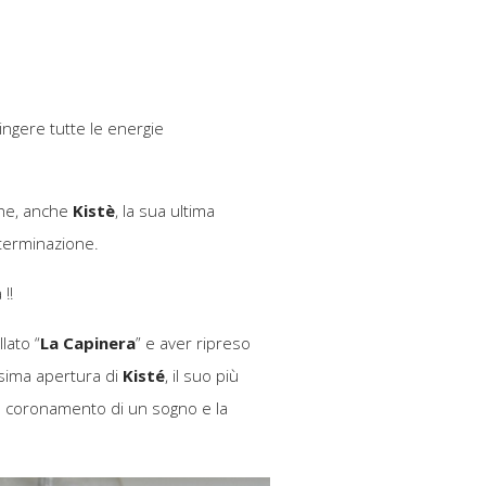
tingere tutte le energie
che, anche
Kistè
, la sua ultima
eterminazione.
!!
lato “
La Capinera
” e aver ripreso
sima apertura di
Kisté
, il suo più
il coronamento di un sogno e la