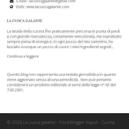
E-Mail :
lacuocagalante@gmail.com
Web :
www.lacuocagalante.com
LA CUOCA GALANTE
La strada della cucina l’ho praticamente percorsa in punta di piedi
e con grande riservatezza, certamente emozionata, ma soprattutto
sempre piena di energia e, in ogni pezzo del mio cammino, ho
lasciato ovunque un pezzo di cuore: i miei ingredienti segreti...
Continua a leggere
Questo blog non rappresenta una testata giornalistica in quanto
viene aggiornato senza alcuna periodicità . Non può pertanto
considerarsi un prodotto editoriale ai sensi della legge n° 62 del
7.03.2001.
© 2026 La cuoca galante - Food blogger Napoli - Cucina