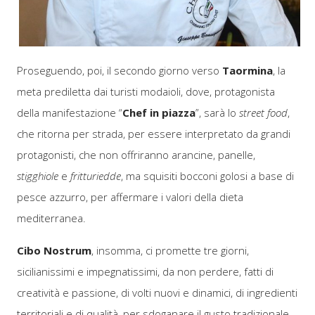
Proseguendo, poi, il secondo giorno verso
Taormina
, la
meta prediletta dai turisti modaioli, dove, protagonista
della manifestazione “
Chef in piazza
”, sarà lo
street food
,
che ritorna per strada, per essere interpretato da grandi
protagonisti, che non offriranno arancine, panelle,
stigghiole
e
fritturiedde
, ma squisiti bocconi golosi a base di
pesce azzurro, per affermare i valori della dieta
mediterranea.
Cibo Nostrum
, insomma, ci promette tre giorni,
sicilianissimi e impegnatissimi, da non perdere, fatti di
creatività e passione, di volti nuovi e dinamici, di ingredienti
territoriali e di qualità, per sdoganare il gusto tradizionale