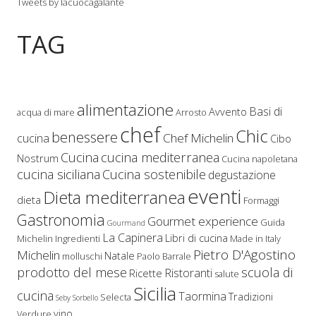
Tweets by lacuocagalante
TAG
alimentazione
Basi di
Avvento
acqua di mare
Arrosto
chef
Chic
benessere
Chef Michelin
cucina
Cibo
Cucina
cucina mediterranea
Nostrum
Cucina napoletana
cucina siciliana
Cucina sostenibile
degustazione
eventi
Dieta mediterranea
dieta
Formaggi
Gastronomia
Gourmet experience
Guida
Gourmand
La Capinera
Libri di cucina
Michelin
Ingredienti
Made in Italy
Pietro D'Agostino
Michelin
Natale
molluschi
Paolo Barrale
prodotto del mese
scuola di
Ristoranti
Ricette
salute
Sicilia
cucina
Taormina
Tradizioni
Selecta
Seby Sorbello
vino
Verdure