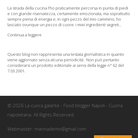
La strada della cucina l’ho praticamente percorsa in punta di piedi
e con grande riservatezza, certamente emozionata, ma soprattutto
sempre piena di energia e, in ogni pezzo del mio cammino, ho
lasciato ovunque un pezzo di cuore: i miei ingredienti segreti...
Continua a leggere
Questo blog non rappresenta una testata giornalistica in quanto
viene aggiornato senza alcuna periodicità . Non può pertanto
considerarsi un prodotto editoriale ai sensi della legge n° 62 del
7.03.2001.
© 2026 La cuoca galante - Food blogger Napoli - Cucina
napoletana. All Rights Reserved.
Webmaster: marinademo@gmail.com