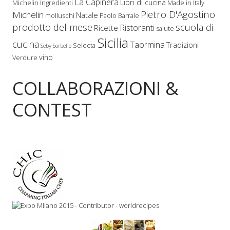
La Capinera
Libri di cucina
Michelin
Ingredienti
Made in Italy
Pietro D'Agostino
Michelin
Natale
molluschi
Paolo Barrale
prodotto del mese
scuola di
Ristoranti
Ricette
salute
Sicilia
cucina
Taormina
Tradizioni
Selecta
Seby Sorbello
vino
Verdure
COLLABORAZIONI &
CONTEST