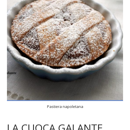
8
8
50 Min
Pastiera napoletana
LA CUOCA GALANTE