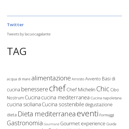
Twitter
Tweets by lacuocagalante
TAG
alimentazione
Basi di
Avvento
acqua di mare
Arrosto
chef
Chic
benessere
Chef Michelin
cucina
Cibo
Cucina
cucina mediterranea
Nostrum
Cucina napoletana
cucina siciliana
Cucina sostenibile
degustazione
eventi
Dieta mediterranea
dieta
Formaggi
Gastronomia
Gourmet experience
Guida
Gourmand