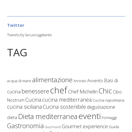
Twitter
Tweets by lacuocagalante
TAG
alimentazione
Basi di
Avvento
acqua di mare
Arrosto
chef
Chic
benessere
Chef Michelin
cucina
Cibo
Cucina
cucina mediterranea
Nostrum
Cucina napoletana
cucina siciliana
Cucina sostenibile
degustazione
eventi
Dieta mediterranea
dieta
Formaggi
Gastronomia
Gourmet experience
Guida
Gourmand