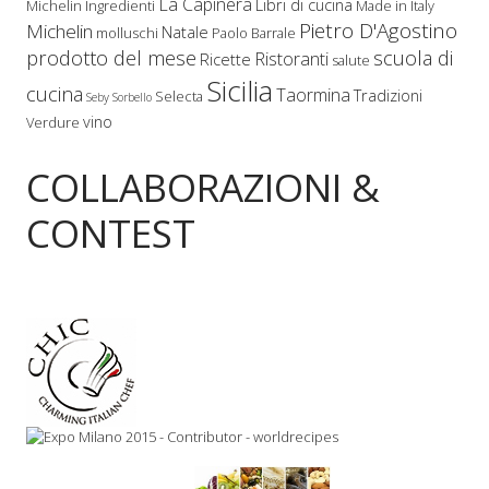
La Capinera
Libri di cucina
Michelin
Ingredienti
Made in Italy
Pietro D'Agostino
Michelin
Natale
molluschi
Paolo Barrale
prodotto del mese
scuola di
Ristoranti
Ricette
salute
Sicilia
cucina
Taormina
Tradizioni
Selecta
Seby Sorbello
vino
Verdure
COLLABORAZIONI &
CONTEST