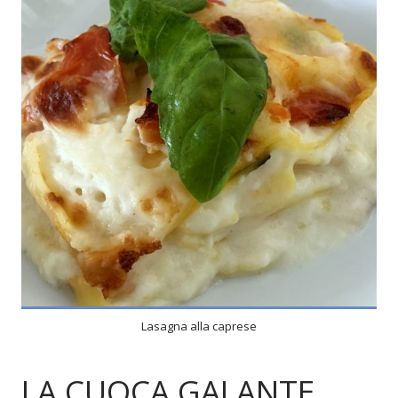
4
4
20 Min
Lasagna alla caprese
LA CUOCA GALANTE