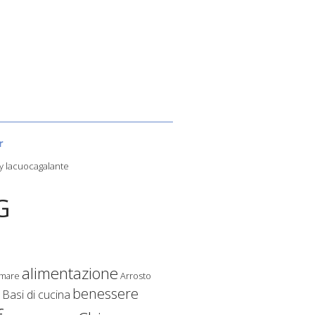
r
y lacuocagalante
G
alimentazione
 mare
Arrosto
benessere
Basi di cucina
o