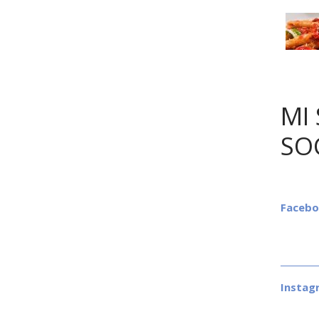
MI 
SO
Faceb
Instag