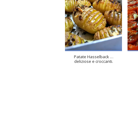
4
4
50 Min
Patate Hasselback …
deliziose e croccanti.