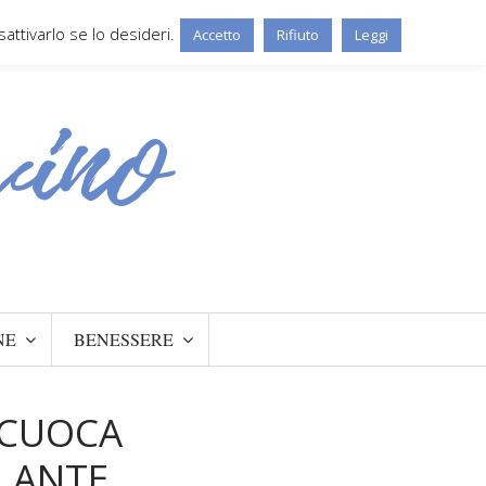
ttivarlo se lo desideri.
Accetto
Rifiuto
Leggi
NE
BENESSERE
 CUOCA
LANTE