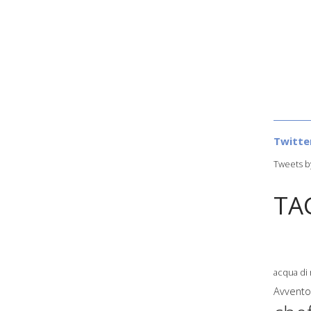
Twitte
Tweets b
TA
acqua di
Avvent