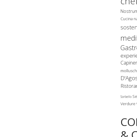
che
Nostru
Cucina n
sosten
medi
Gast
experi
Capine
mollusch
D'Ago
Ristora
Se
Sorbello
Verdure
CO
& 