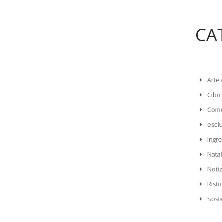
CA
Arte 
Cibo
Come
escl
Ingre
Nata
Noti
Risto
Sost