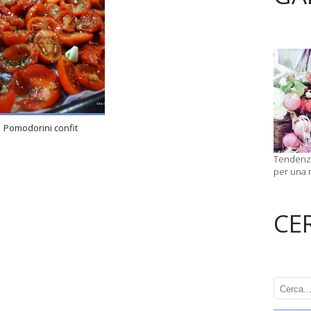
4
4
120
Min
Pomodorini confit
Tendenze
per una r
CE