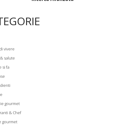
TEGORIE
di vivere
 & salute
 si fa
use
dienti
le
zie gourmet
ranti & Chef
e gourmet