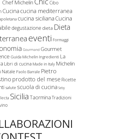
f
Chic
Chef Michelin
Cibo
Cucina
cucina mediterranea
m
cucina siciliana
Cucina
apoletana
Dieta
ibile
degustazione
dieta
eventi
terranea
Formaggi
ronomia
Gourmet
Gourmand
ence
La
Guida Michelin
Ingredienti
Michelin
ra
Libri di cucina
Made in Italy
Pietro
Natale
i
Paolo Barrale
stino
prodotto del mese
Ricette
scuola di cucina
nti
salute
Seby
Sicilia
Taormina
Tradizioni
lecta
vino
LLABORAZIONI
CONTEST