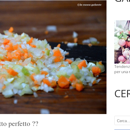
Tendenze
per una r
CE
tto perfetto ??