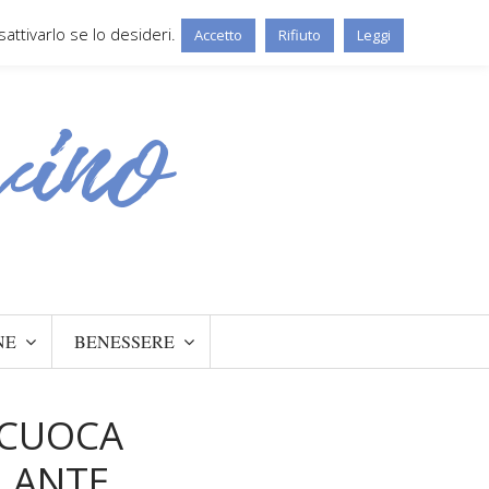
ttivarlo se lo desideri.
Accetto
Rifiuto
Leggi
NE
BENESSERE
 CUOCA
LANTE