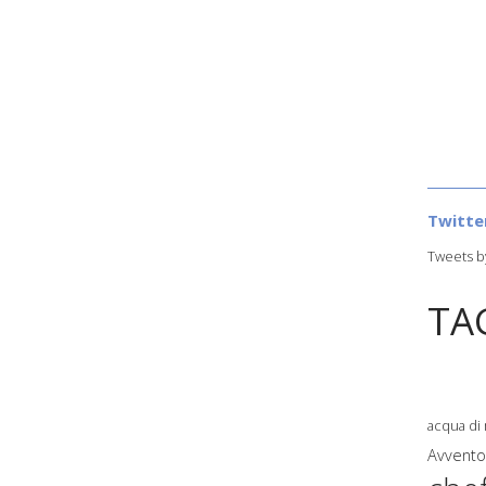
Twitte
Tweets b
TA
acqua di
Avvent