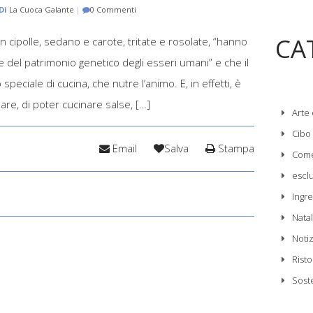
Di
La Cuoca Galante
|
0 Commenti
CA
on cipolle, sedano e carote, tritate e rosolate, “hanno
te del patrimonio genetico degli esseri umani” e che il
eciale di cucina, che nutre l’animo. E, in effetti, è
re, di poter cucinare salse, […]
Arte 
Cibo
Email
Salva
Stampa
Come
escl
Ingre
Nata
Noti
Risto
Sost