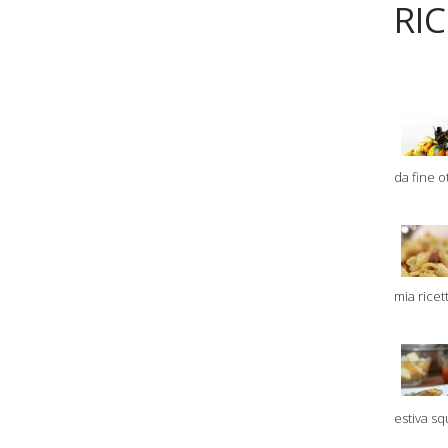
RI
da fine ot
mia ricet
estiva sq