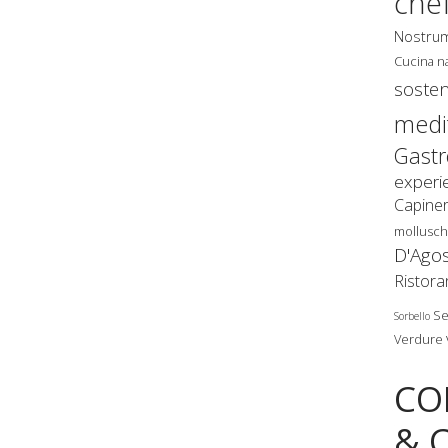
che
Nostru
Cucina n
sosten
medi
Gast
experi
Capine
mollusch
D'Ago
Ristora
Se
Sorbello
Verdure
CO
& 