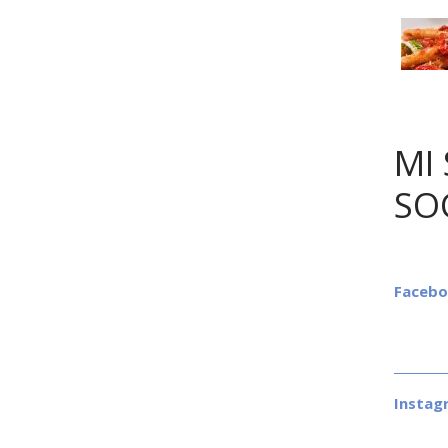
MI 
SO
Faceb
Instag