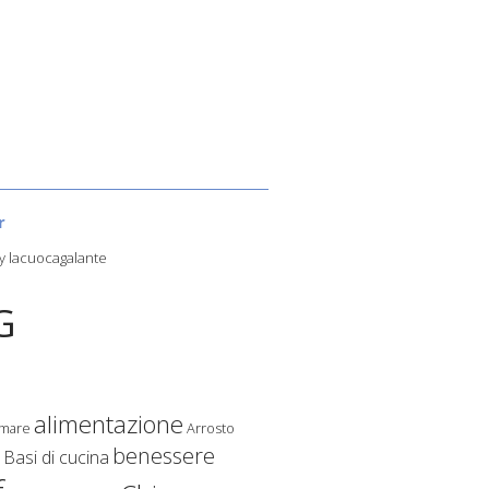
r
y lacuocagalante
G
alimentazione
 mare
Arrosto
benessere
Basi di cucina
o