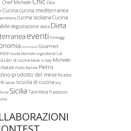
f
Chic
Chef Michelin
Cibo
Cucina
cucina mediterranea
m
cucina siciliana
Cucina
apoletana
Dieta
ibile
degustazione
dieta
eventi
terranea
Formaggi
ronomia
Gourmet
Gourmand
ence
La
Guida Michelin
Ingredienti
Michelin
ra
Libri di cucina
Made in Italy
Pietro
Natale
i
Paolo Barrale
stino
prodotto del mese
Ricette
scuola di cucina
nti
salute
Seby
Sicilia
Taormina
Tradizioni
lecta
vino
LLABORAZIONI
CONTEST