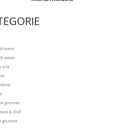
TEGORIE
di vivere
 & salute
 si fa
use
dienti
le
zie gourmet
ranti & Chef
e gourmet