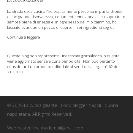
LA CUOCA GALANTE
La strada della cucina l’ho praticamente percorsa in punta di piedi
e con grande riservatezza, certamente emozionata, ma soprattutto
sempre piena di energia e, in ogni pezzo del mio cammino, ho
lasciato ovunque un pezzo di cuore: i miei ingredienti segreti...
Continua a leggere
Questo blog non rappresenta una testata giornalistica in quanto
viene aggiornato senza alcuna periodicità . Non può pertanto
considerarsi un prodotto editoriale ai sensi della legge n° 62 del
7.03.2001.
© 2026 La cuoca galante - Food blogger Napoli - Cucina
napoletana. All Rights Reserved.
Webmaster: marinademo@gmail.com