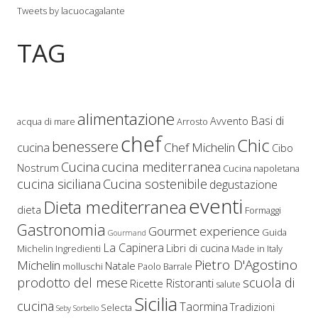
Tweets by lacuocagalante
TAG
alimentazione
Basi di
Avvento
acqua di mare
Arrosto
chef
Chic
benessere
Chef Michelin
cucina
Cibo
Cucina
cucina mediterranea
Nostrum
Cucina napoletana
cucina siciliana
Cucina sostenibile
degustazione
eventi
Dieta mediterranea
dieta
Formaggi
Gastronomia
Gourmet experience
Guida
Gourmand
La Capinera
Libri di cucina
Michelin
Ingredienti
Made in Italy
Pietro D'Agostino
Michelin
Natale
molluschi
Paolo Barrale
prodotto del mese
scuola di
Ristoranti
Ricette
salute
Sicilia
cucina
Taormina
Tradizioni
Selecta
Seby Sorbello