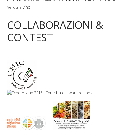
Selecta
Seby Sorbello
vino
Verdure
COLLABORAZIONI &
CONTEST