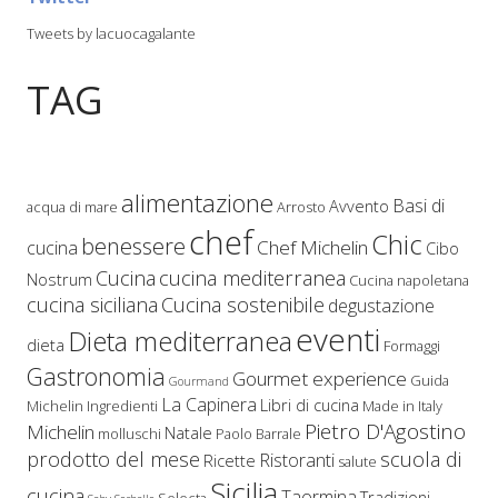
Tweets by lacuocagalante
TAG
alimentazione
Basi di
Avvento
acqua di mare
Arrosto
chef
Chic
benessere
Chef Michelin
cucina
Cibo
Cucina
cucina mediterranea
Nostrum
Cucina napoletana
cucina siciliana
Cucina sostenibile
degustazione
eventi
Dieta mediterranea
dieta
Formaggi
Gastronomia
Gourmet experience
Guida
Gourmand
La Capinera
Libri di cucina
Michelin
Ingredienti
Made in Italy
Pietro D'Agostino
Michelin
Natale
molluschi
Paolo Barrale
prodotto del mese
scuola di
Ristoranti
Ricette
salute
Sicilia
cucina
Taormina
Tradizioni