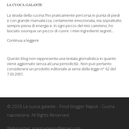
LA CUOCA GALANTE
La strada della cucina l’ho praticamente percorsa in punta di piedi
e con grande riservatezza, certamente emozionata, ma soprattutto
sempre piena di energia e, in ogni pezzo del mio cammino, ho
lasciato ovunque un pezzo di cuore: i miei ingredienti segreti...
Continua a leggere
Questo blog non rappresenta una testata giornalistica in quanto
viene aggiornato senza alcuna periodicità . Non può pertanto
considerarsi un prodotto editoriale ai sensi della legge n° 62 del
7.03.2001.
© 2026 La cuoca galante - Food blogger Napoli - Cucina
napoletana. All Rights Reserved.
Webmaster: marinademo@gmail.com