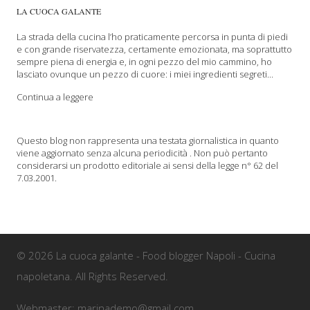
LA CUOCA GALANTE
La strada della cucina l’ho praticamente percorsa in punta di piedi
e con grande riservatezza, certamente emozionata, ma soprattutto
sempre piena di energia e, in ogni pezzo del mio cammino, ho
lasciato ovunque un pezzo di cuore: i miei ingredienti segreti...
Continua a leggere
Questo blog non rappresenta una testata giornalistica in quanto
viene aggiornato senza alcuna periodicità . Non può pertanto
considerarsi un prodotto editoriale ai sensi della legge n° 62 del
7.03.2001.
© 2026 La cuoca galante - Food blogger Napoli - Cucina
napoletana. All Rights Reserved.
Webmaster: marinademo@gmail.com