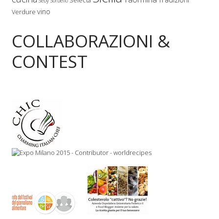
Selecta
Seby Sorbello
vino
Verdure
COLLABORAZIONI &
CONTEST