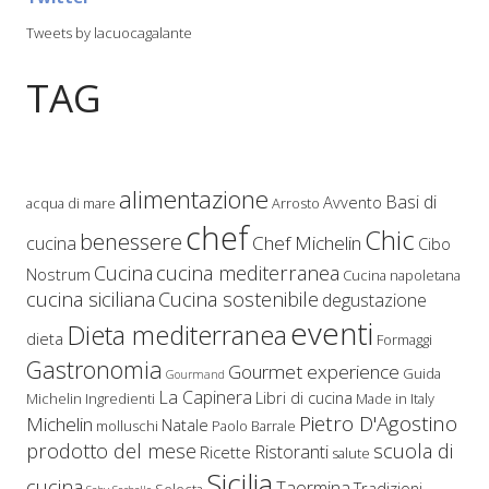
Tweets by lacuocagalante
TAG
alimentazione
Basi di
Avvento
acqua di mare
Arrosto
chef
Chic
benessere
Chef Michelin
cucina
Cibo
Cucina
cucina mediterranea
Nostrum
Cucina napoletana
cucina siciliana
Cucina sostenibile
degustazione
eventi
Dieta mediterranea
dieta
Formaggi
Gastronomia
Gourmet experience
Guida
Gourmand
La Capinera
Libri di cucina
Michelin
Ingredienti
Made in Italy
Pietro D'Agostino
Michelin
Natale
molluschi
Paolo Barrale
prodotto del mese
scuola di
Ristoranti
Ricette
salute
Sicilia
cucina
Taormina
Tradizioni