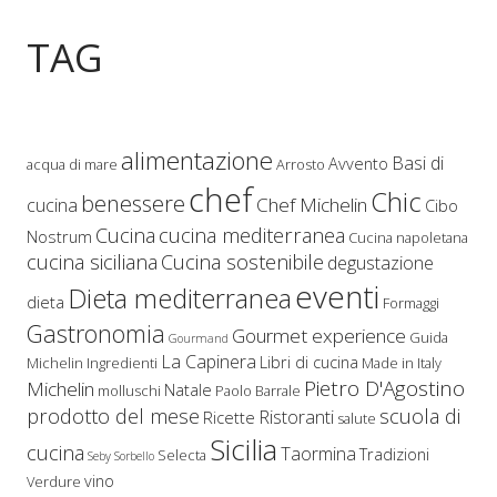
TAG
alimentazione
Basi di
Avvento
acqua di mare
Arrosto
chef
Chic
benessere
Chef Michelin
cucina
Cibo
Cucina
cucina mediterranea
Nostrum
Cucina napoletana
cucina siciliana
Cucina sostenibile
degustazione
eventi
Dieta mediterranea
dieta
Formaggi
Gastronomia
Gourmet experience
Guida
Gourmand
La Capinera
Libri di cucina
Michelin
Ingredienti
Made in Italy
Pietro D'Agostino
Michelin
Natale
molluschi
Paolo Barrale
prodotto del mese
scuola di
Ristoranti
Ricette
salute
Sicilia
cucina
Taormina
Tradizioni
Selecta
Seby Sorbello
vino
Verdure