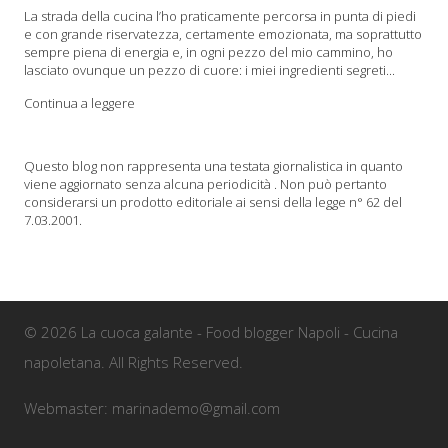
La strada della cucina l’ho praticamente percorsa in punta di piedi
e con grande riservatezza, certamente emozionata, ma soprattutto
sempre piena di energia e, in ogni pezzo del mio cammino, ho
lasciato ovunque un pezzo di cuore: i miei ingredienti segreti...
Continua a leggere
Questo blog non rappresenta una testata giornalistica in quanto
viene aggiornato senza alcuna periodicità . Non può pertanto
considerarsi un prodotto editoriale ai sensi della legge n° 62 del
7.03.2001.
© 2026 La cuoca galante - Food blogger Napoli - Cucina
napoletana. All Rights Reserved.
Webmaster: marinademo@gmail.com