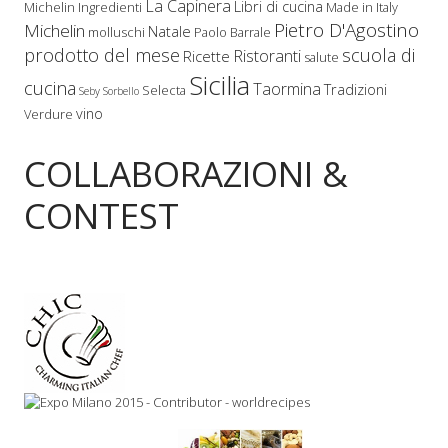
La Capinera
Libri di cucina
Michelin
Ingredienti
Made in Italy
Pietro D'Agostino
Michelin
Natale
molluschi
Paolo Barrale
prodotto del mese
scuola di
Ristoranti
Ricette
salute
Sicilia
cucina
Taormina
Tradizioni
Selecta
Seby Sorbello
vino
Verdure
COLLABORAZIONI &
CONTEST