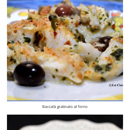
4
4
10 Min
Baccalà gratinato al forno