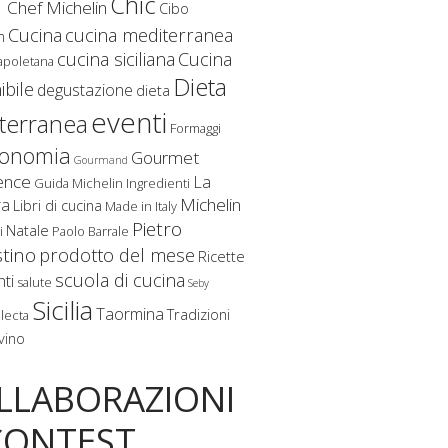
f
Chic
Chef Michelin
Cibo
Cucina
cucina mediterranea
m
cucina siciliana
Cucina
apoletana
Dieta
ibile
degustazione
dieta
eventi
terranea
Formaggi
ronomia
Gourmet
Gourmand
ence
La
Guida Michelin
Ingredienti
Michelin
ra
Libri di cucina
Made in Italy
Pietro
Natale
i
Paolo Barrale
stino
prodotto del mese
Ricette
scuola di cucina
nti
salute
Seby
Sicilia
Taormina
Tradizioni
lecta
vino
LLABORAZIONI
CONTEST