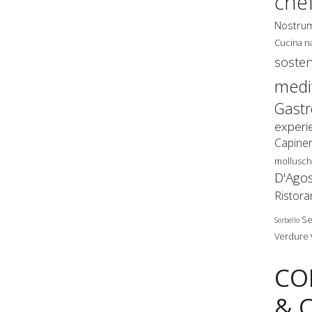
che
Nostru
Cucina n
sosten
medi
Gast
experi
Capine
mollusch
D'Ago
Ristora
Se
Sorbello
Verdure
CO
& 