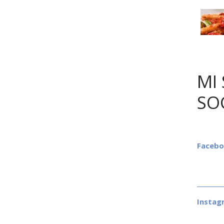
MI 
SO
Faceb
Instag