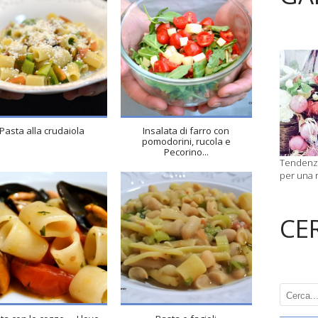
Pasta alla crudaiola
Insalata di farro con
pomodorini, rucola e
Pecorino...
Tendenze
per una r
CE
4
4
4
4
15 Min
50 Min