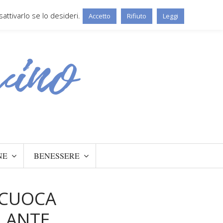
ttivarlo se lo desideri.
Accetto
Rifiuto
Leggi
NE
BENESSERE
 CUOCA
LANTE