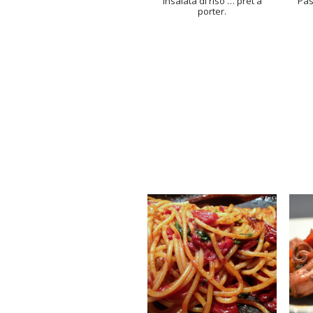
Insalata di riso … prèt a
Pas
porter.