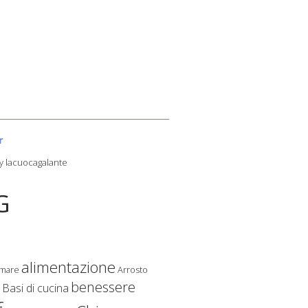
r
y lacuocagalante
G
alimentazione
 mare
Arrosto
benessere
Basi di cucina
o