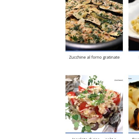
Zucchine al forno gratinate
4
4
10 Min