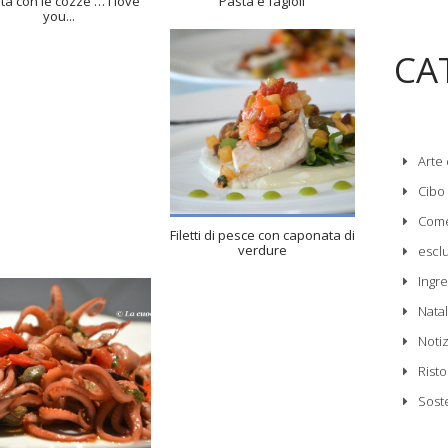
ta con le cozze … I love
Pasta e fagioli
you...
CA
4
15 Min
Arte 
Cibo
Come
Filetti di pesce con caponata di
verdure
escl
Ingre
Nata
Noti
Risto
Sost