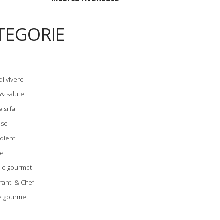
TEGORIE
di vivere
 & salute
 si fa
use
dienti
le
zie gourmet
ranti & Chef
e gourmet