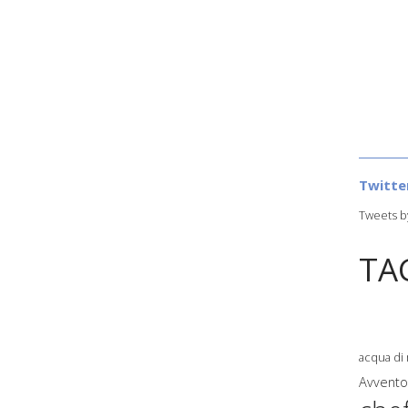
Twitte
Tweets b
TA
acqua di
Avvent