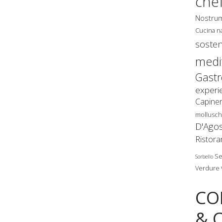
che
Nostru
Cucina n
sosten
medi
Gast
experi
Capine
mollusch
D'Ago
Ristora
Se
Sorbello
Verdure
CO
& 