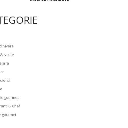
TEGORIE
di vivere
 & salute
 si fa
use
dienti
le
zie gourmet
ranti & Chef
e gourmet