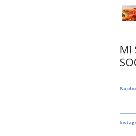
MI 
SO
Faceb
Instag