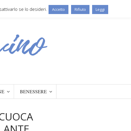
ttivarlo se lo desideri.
Accetto
Rifiuto
Leggi
NE
BENESSERE
 CUOCA
LANTE