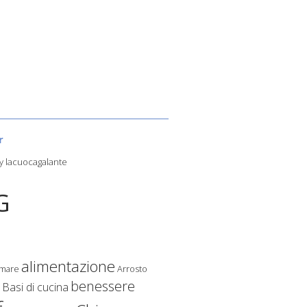
r
y lacuocagalante
G
alimentazione
 mare
Arrosto
benessere
Basi di cucina
o