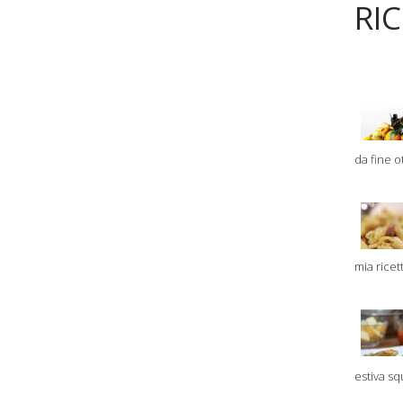
RI
da fine ot
mia ricet
estiva sq