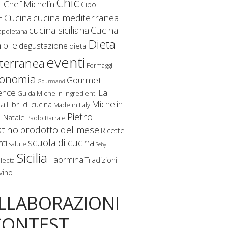
f
Chic
Chef Michelin
Cibo
Cucina
cucina mediterranea
m
cucina siciliana
Cucina
apoletana
Dieta
ibile
degustazione
dieta
eventi
terranea
Formaggi
ronomia
Gourmet
Gourmand
ence
La
Guida Michelin
Ingredienti
Michelin
ra
Libri di cucina
Made in Italy
Pietro
Natale
i
Paolo Barrale
stino
prodotto del mese
Ricette
scuola di cucina
nti
salute
Seby
Sicilia
Taormina
Tradizioni
lecta
vino
LLABORAZIONI
CONTEST