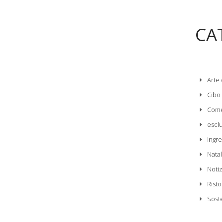
CA
Arte 
Cibo
Come
escl
Ingre
Nata
Noti
Risto
Sost