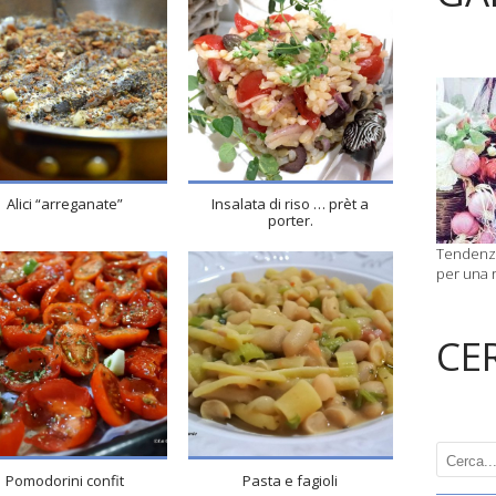
4
4
4
4
15 Min
10 Min
Alici “arreganate”
Insalata di riso … prèt a
porter.
Tendenze
per una r
CE
4
4
4
4
120
50 Min
Min
Pomodorini confit
Pasta e fagioli